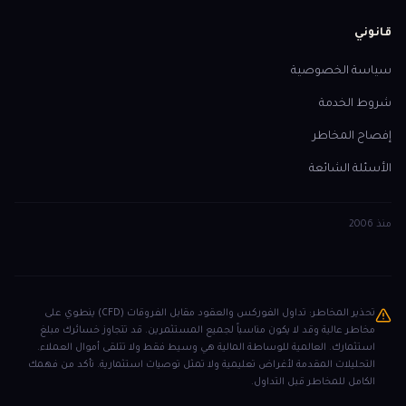
قانوني
سياسة الخصوصية
شروط الخدمة
إفصاح المخاطر
الأسئلة الشائعة
منذ
2006
تحذير المخاطر: تداول الفوركس والعقود مقابل الفروقات (CFD) ينطوي على
مخاطر عالية وقد لا يكون مناسباً لجميع المستثمرين. قد تتجاوز خسائرك مبلغ
استثمارك. العالمية للوساطة المالية هي وسيط فقط ولا تتلقى أموال العملاء.
التحليلات المقدمة لأغراض تعليمية ولا تمثل توصيات استثمارية. تأكد من فهمك
الكامل للمخاطر قبل التداول.