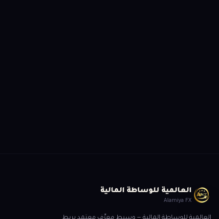
هل أنت مستعد للبدء؟
سجّل الآن وسيتواصل معك أحد متخصصينا لمساعدتك
ابدأ التسجيل
العالمية للوساطة المالية
Alamiya FX
العالمية للوساطة المالية — وسيط معرِّف معتمد يربط