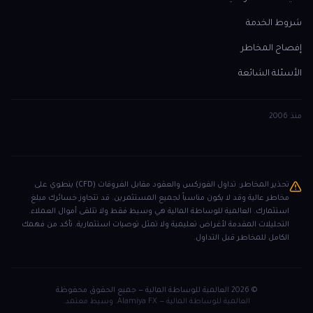
شروط الخدمة
إفصاح المخاطر
الأسئلة الشائعة
منذ
2006
تحذير المخاطر: تداول الفوركس والعقود مقابل الفروقات (CFD) ينطوي على
مخاطر عالية وقد لا يكون مناسباً لجميع المستثمرين. قد تتجاوز خسائرك مبلغ
استثمارك. العالمية للوساطة المالية هي وسيط فقط ولا تتلقى أموال العملاء.
التحليلات المقدمة لأغراض تعليمية ولا تمثل توصيات استثمارية. تأكد من فهمك
الكامل للمخاطر قبل التداول.
©
2026
العالمية للوساطة المالية
—
جميع الحقوق محفوظة
العالمية للوساطة المالية — Alamiya FX. وسيط معتمد.