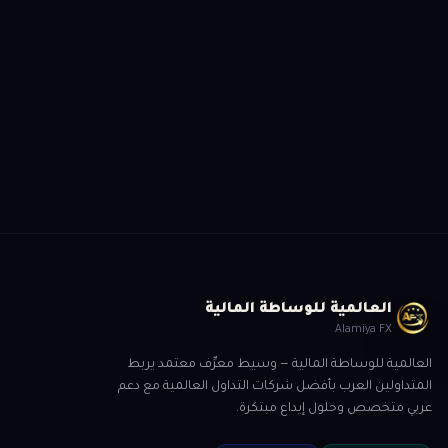
هل أنت مستعد للبدء؟
سجّل الآن وسيتواصل معك أحد متخصصينا لمساعدتك
ابدأ التسجيل
العالمية للوساطة المالية
Alamiya FX
العالمية للوساطة المالية — وسيط معرِّف معتمد يربط
المتداولين العرب بأفضل شركات التداول العالمية مع دعم
عربي متخصص وحلول إيداع مبتكرة.